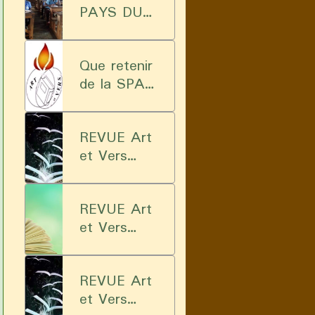
PAYS DU
POEME"
recueil
Que retenir
de la SPAC
?
REVUE Art
et Vers
2022
REVUE Art
et Vers
2026
REVUE Art
et Vers