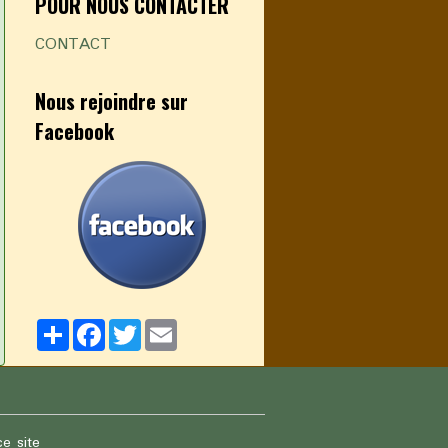
POUR NOUS CONTACTER
s
CONTACT
Nous rejoindre sur
Facebook
Partager
Facebook
Twitter
Email
ce site