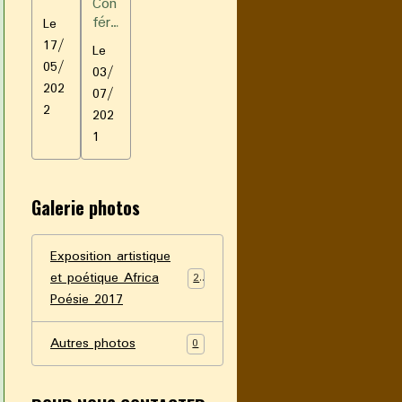
Con
ur
fére
Le
Cat
nce
17/
Le
h
-
05/
LEF
03/
déd
202
EB
07/
icac
VR
2
202
e
E
de
1
Dao
uda
Mb
Galerie photos
ouo
bou
o -
Exposition artistique
Ro
et poétique Africa
29
man
Poésie 2017
Le
fos
sé
Autres photos
0
des
bao
bab