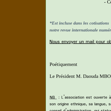
- Cotisat
*
E
st incluse dans les cotisatio
notre revue internationale numér
Nous envoyer un mail pour obt
Poétiquement
Le Président M. Daouda MBO
NB
: L’association est ouverte à
son origine ethnique, sa langue, s
conseil d’administration, qui sta