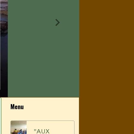
Menu
"AUX